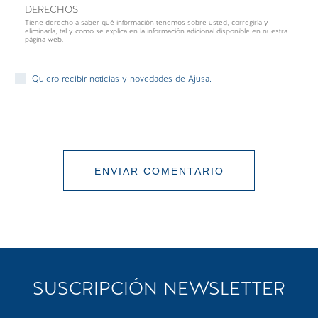
DERECHOS
Tiene derecho a saber qué información tenemos sobre usted, corregirla y
eliminarla, tal y como se explica en la información adicional disponible en nuestra
página web.
Quiero recibir noticias y novedades de Ajusa.
ENVIAR COMENTARIO
COMENTARIO ENVIADO
SUSCRIPCIÓN NEWSLETTER