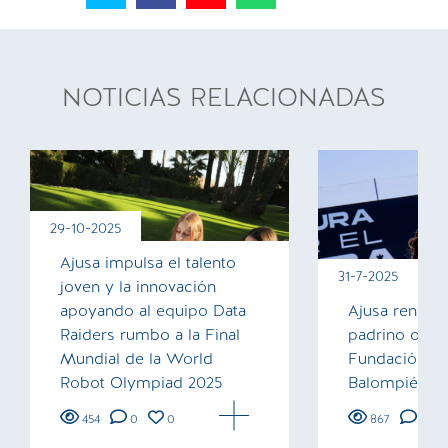
NOTICIAS RELACIONADAS
29-10-2025
Ajusa impulsa el talento
31-7-2025
joven y la innovación
apoyando al equipo Data
Ajusa renue
Raiders rumbo a la Final
padrino oficia
Mundial de la World
Fundación de
Robot Olympiad 2025
Balompié
454
0
0
867
0