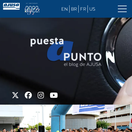
EN
BR
FR
US