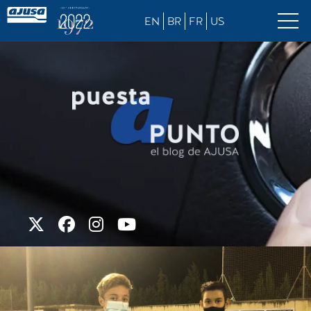
EN
BR
FR
US